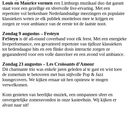
Louis en Maurice vormen
een Limburgs muzikaal duo dat garant
staat voor een gezellige en sfeervolle live-ervaring. Met een
repertoire vol herkenbare Nederlandstalige meezingers en populaire
klassiekers weten ze elk publiek moeiteloos mee te krijgen en
zorgen ze voor ambiance van de eerste tot de laatste noot.
Zondag 9 augustus – Festeyn
FeSteyn
is dé all-round coverband voor elk feest. Met een energieke
liveperformance, een gevarieerd repertoire van tijdloze klassiekers
tot hedendaagse hits en een flinke dosis interactie zorgen ze
gegarandeerd voor een volle dansvloer en een avond vol ambiance.
Zondag 23 augustus – Les Croissants d’Amour
Dit charmante trio was enkele jaren geleden al te gast en wist toen
de zomertuin te betoveren met hun stijlvolle Pop & Jazz
loungecovers. We kijken ernaar uit hen opnieuw te mogen
verwelkomen.
Kom genieten van heerlijke muziek, een ontspannen sfeer en
onvergetelijke zomeravonden in onze kasteeltuin. Wij kijken er
alvast naar uit!