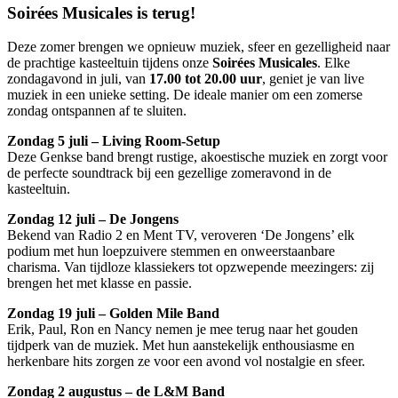
Soirées Musicales is terug!
Deze zomer brengen we opnieuw muziek, sfeer en gezelligheid naar
de prachtige kasteeltuin tijdens onze
Soirées Musicales
. Elke
zondagavond in juli, van
17.00 tot 20.00 uur
, geniet je van live
muziek in een unieke setting. De ideale manier om een zomerse
zondag ontspannen af te sluiten.
Zondag 5 juli – Living Room-Setup
Deze Genkse band brengt rustige, akoestische muziek en zorgt voor
de perfecte soundtrack bij een gezellige zomeravond in de
kasteeltuin.
Zondag 12 juli – De Jongens
Bekend van Radio 2 en Ment TV, veroveren ‘De Jongens’ elk
podium met hun loepzuivere stemmen en onweerstaanbare
charisma. Van tijdloze klassiekers tot opzwepende meezingers: zij
brengen het met klasse en passie.
Zondag 19 juli – Golden Mile Band
Erik, Paul, Ron en Nancy nemen je mee terug naar het gouden
tijdperk van de muziek. Met hun aanstekelijk enthousiasme en
herkenbare hits zorgen ze voor een avond vol nostalgie en sfeer.
Zondag 2 augustus – de L&M Band